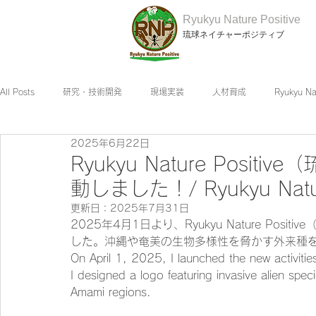
Ryukyu Nature Positive
琉球ネイチャーポジティブ
All Posts
研究・技術開発
現場実装
人材育成
Ryukyu N
2025年6月22日
Ryukyu Nature Pos
動しました！/ Ryukyu Nature 
更新日：
2025年7月31日
2025年4月1日より、Ryukyu Nature Po
した。沖縄や奄美の生物多様性を脅かす外来種
On April 1, 2025, I launched the new activities
I designed a logo featuring invasive alien spec
Amami regions.