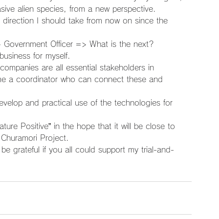
asive alien species, from a new perspective.
direction I should take from now on since the 
 Government Officer => What is the next?
business for myself.
ompanies are all essential stakeholders in 
ome a coordinator who can connect these and 
evelop and practical use of the technologies for 
re Positive” in the hope that it will be close to 
 Churamori Project.
ld be grateful if you all could support my trial-and-