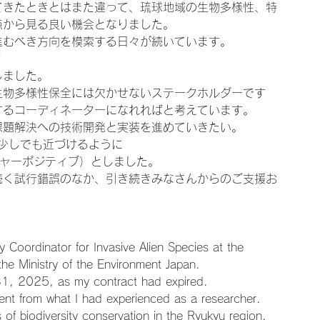
てきたときとはまた違って、琉球地域の生物多様性、特
点から見る良い機会となりました。
進むべき方向を模索する日々が続いています。
？
しました。
生物多様性保全には欠かせないステークホルダーです
するコーディネーターになれればと考えています。
課題解決への技術開発と実装を進めていきたい。
に少しでも近づけるように
琉球ネイチャーポジティブ）としました。
続く試行錯誤のなか、引き続きみなさんからのご支援お
Coordinator for Invasive Alien Species at the 
he Ministry of the Environment Japan.
1, 2025, as my contract had expired.
rent from what I had experienced as a researcher.
 of biodiversity conservation in the Ryukyu region, 