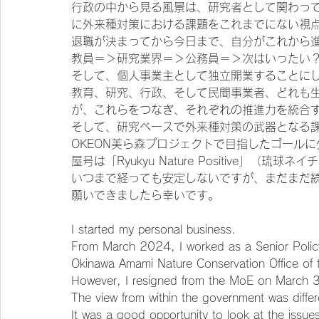
行政の中から見る風景は、研究者として関わっ
に外来種対策における課題をこれまでにない視
退職が決まってから今日まで、自分がこれから
教員＝＞研究業界＝＞公務員＝＞次はいったい
そして、個人事業主として独立開業することに
教育、研究、行政、そして民間事業者、どれも
が、これらをつなぎ、それぞれの推進力を統合
そして、研究ベースで外来種対策の武器となる
OKEON美ら森プロジェクトで目指したゴール
屋号は「Ryukyu Nature Positive」（
いつまで経っても安定しないですが、まだまだ
願いできましたら幸いです。
I started my personal business.
From March 2024, I worked as a Senior Policy 
Okinawa Amami Nature Conservation Office of t
However, I resigned from the MoE on March 3
The view from within the government was diffe
It was a good opportunity to look at the issues