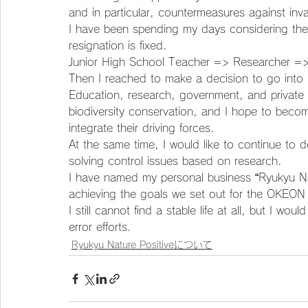
and in particular, countermeasures against inv
I have been spending my days considering the 
resignation is fixed.
Junior High School Teacher => Researcher =>
Then I reached to make a decision to go into 
Education, research, government, and private c
biodiversity conservation, and I hope to bec
integrate their driving forces.
At the same time, I would like to continue to d
solving control issues based on research.
I have named my personal business “Ryukyu Natu
achieving the goals we set out for the OKEON
I still cannot find a stable life at all, but I wou
error efforts.
Ryukyu Nature Positiveについて