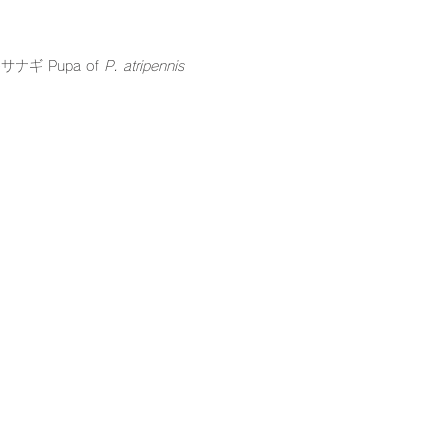
ギ Pupa of 
P. atripennis