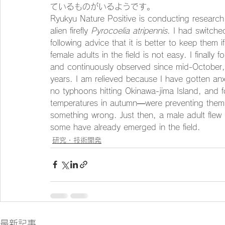
ているものがいるようです。
Ryukyu Nature Positive is conducting research
alien firefly 
Pyrocoelia atripennis
. I had switche
following advice that it is better to keep them 
female adults in the field is not easy. I finally
and continuously observed since mid-October,
years. I am relieved because I have gotten anxi
no typhoons hitting Okinawa-jima Island, and f
temperatures in autumn—were preventing them f
something wrong. Just then, a male adult flew
some have already emerged in the field.
研究・技術開発
最新記事