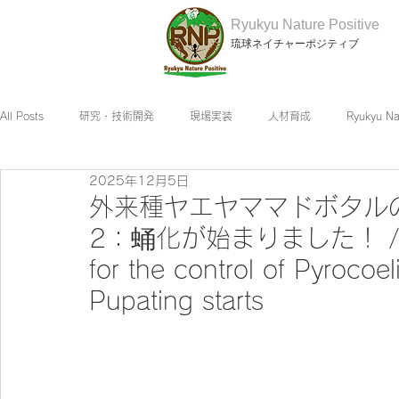
Ryukyu Nature Positive
琉球ネイチャーポジティブ
All Posts
研究・技術開発
現場実装
人材育成
Ryukyu N
2025年12月5日
外来種ヤエヤママドボタル
2：蛹化が始まりました！ / Res
for the control of Pyrocoel
Pupating starts