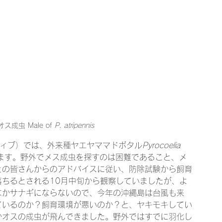
虫 Male of 
P. atripennis
チャーポジティブ）では、外来種ヤエヤママドボタル
Pyrocoelia 
ます。野外でメス成虫を探すのは困難であること、メ
との皆さんからのアドバイスに従い、防除試験から飼育
ちるとされる10月中旬から観察していましたが、よ
なかサナギにならないので、今年の沖縄島は台風も来
ているのか？飼育環境が悪いのか？と、ヤキモキしてい
かオスの成虫が飛んできました。野外ではすでに羽化し