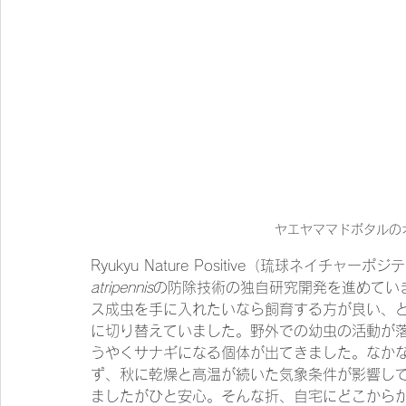
ヤエヤママドボタルのオス成
Ryukyu Nature Positive（琉球ネイ
atripennis
の防除技術の独自研究開発を進めてい
ス成虫を手に入れたいなら飼育する方が良い、
に切り替えていました。野外での幼虫の活動が落
うやくサナギになる個体が出てきました。なか
ず、秋に乾燥と高温が続いた気象条件が影響し
ましたがひと安心。そんな折、自宅にどこから