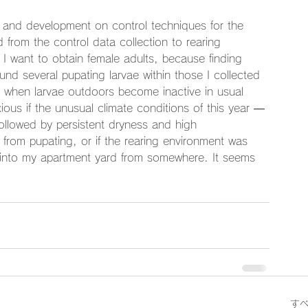
 and development on control techniques for the 
d from the control data collection to rearing 
if I want to obtain female adults, because finding 
 found several pupating larvae within those I collected 
 when larvae outdoors become inactive in usual 
ous if the unusual climate conditions of this year —
ollowed by persistent dryness and high 
rom pupating, or if the rearing environment was 
 into my apartment yard from somewhere. It seems 
す