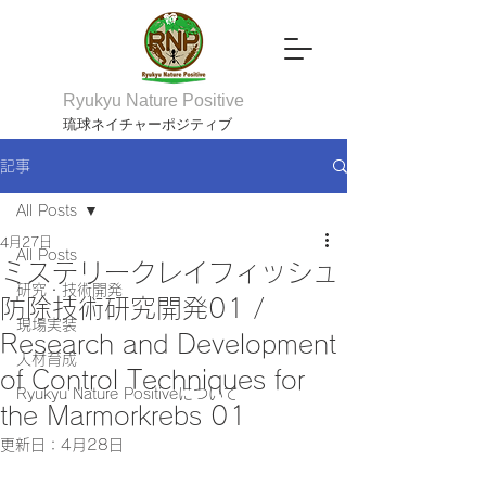
Ryukyu Nature Positive
琉球ネイチャーポジティブ
記事
All Posts
4月27日
All Posts
ミステリークレイフィッシュ
研究・技術開発
防除技術研究開発01 /
現場実装
Research and Development
人材育成
of Control Techniques for
Ryukyu Nature Positiveについて
the Marmorkrebs 01
更新日：
4月28日